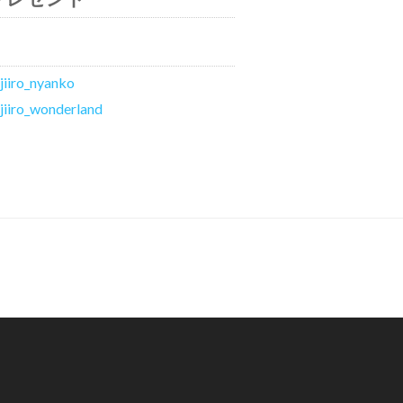
jiiro_nyanko
jiiro_wonderland