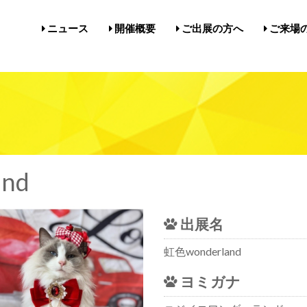
ニュース
開催概要
ご出展の方へ
ご来場
開催概要／にゃんだらけ21
開催概要／in名古屋Vol.5
過去の開催実績／報告
出展案内／にゃんだらけin名
出展案内／にゃんだらけ2
Q&A（出展者様向け）
前売券・
アクセ
注意事項
メルマ
びじゅ
nd
出展名
虹色wonderland
ヨミガナ