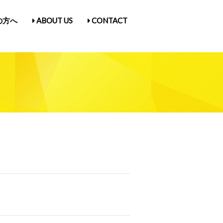
の方へ
ABOUT US
CONTACT
古屋Vol.5
1
入場券情報／にゃんだらけ21
ス
／Q&A
ガ登録
たん紹介