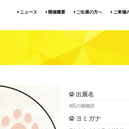
ニュース
開催概要
ご出展の方へ
ご来場
開催概要／にゃんだらけ21
開催概要／in名古屋Vol.5
過去の開催実績／報告
出展案内／にゃんだらけin名
出展案内／にゃんだらけ2
Q&A（出展者様向け）
前売券・
アクセ
注意事項
メルマ
びじゅ
出展名
4匹の猫物語
ヨミガナ