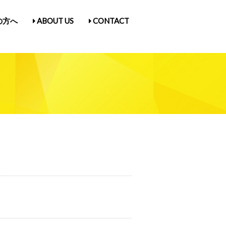
の方へ
ABOUT US
CONTACT
古屋Vol.5
1
入場券情報／にゃんだらけ21
ス
／Q&A
ガ登録
たん紹介