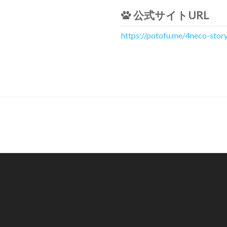
公式サイトURL
https://potofu.me/4neco-stor