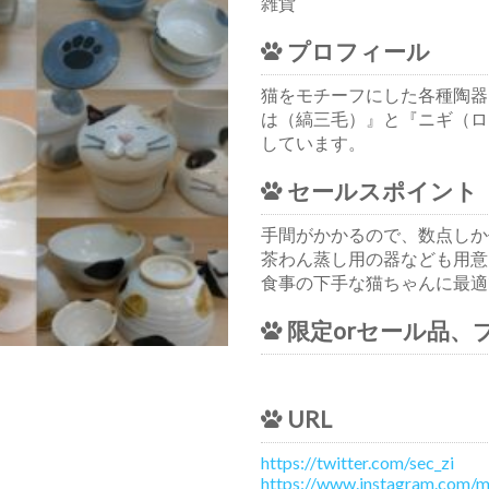
雑貨
プロフィール
猫をモチーフにした各種陶器
は（縞三毛）』と『ニギ（ロ
しています。
セールスポイント
手間がかかるので、数点しか
茶わん蒸し用の器なども用意
食事の下手な猫ちゃんに最適
限定orセール品、
URL
https://twitter.com/sec_zi
https://www.instagram.com/m