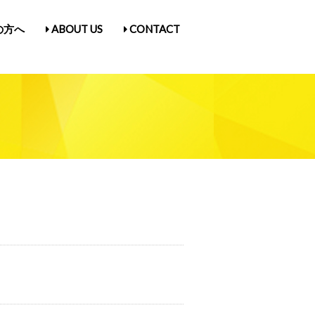
の方へ
ABOUT US
CONTACT
古屋Vol.5
1
入場券情報／にゃんだらけ21
ス
／Q&A
ガ登録
たん紹介