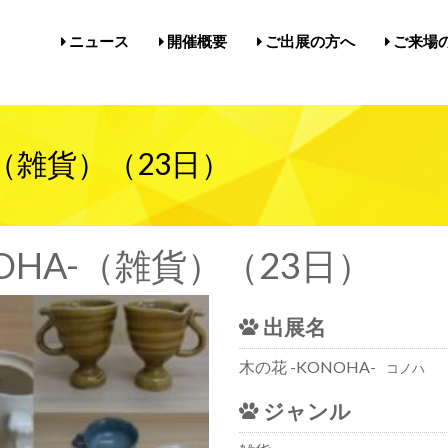
ニュース
開催概要
ご出展の方へ
ご来場
開催概要／にゃんだらけ21
開催概要／in名古屋Vol.5
過去の開催実績／報告
出展案内／にゃんだらけin名
出展案内／にゃんだらけ2
Q&A（出展者様向け）
前売券・
アクセ
注意事項
メルマ
びじゅ
-（雑貨）（23日）
NOHA-（雑貨）（23日）
出展名
木の花 -KONOHA-
コノハ
ジャンル