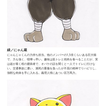
緑／にゃん蔵
にゃんじゃくんの力持ち担当。他のメンバーの1,5倍くらいある巨大猫
で、力も強く、喧嘩っ早い。趣味は筋トレと焼肉を食べることだが、実
は超が着く程の臆病者で、オバケの話を聞くと一人でトイレに行けな
い。交通事故に遭い、瀕死の重傷を負ったが不屈の精神でリハビリし、
強靭な肉体を手に入れる。義理人情にあつい百万馬力。