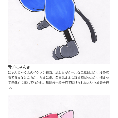
青／にゃんき
にゃんじゃくんのイケメン担当。流し目がクールな二枚目だが、冷静沈
着で毒舌なところが、たまに傷。自由気ままな野良猫だったが、捕まっ
て保健所に連れて行かれ、殺処分一歩手前で助けられたという過去を持
つ。