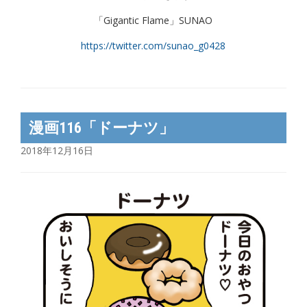
「Gigantic Flame」SUNAO
https://twitter.com/sunao_g0428
漫画116「ドーナツ」
2018年12月16日