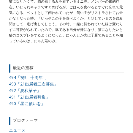
猫になりたくて、猫の着ぐるみを着ているミニ豚。メンバーの弟的存
在。いじられキャラですぐめげるが、ごはんを食べるとすぐに忘れて元
気になる。ペットとして飼われていたが、飼い主がリストラされてお金
がなくなった時、「いっそこの子を食べようか」と話しているのを盗み
聞きして、逃げ出してしまう。その時、一緒に飼われていた猫は変わら
ずに可愛がられていたので、豚である自分が嫌になり、猫になりたいと
猫のコスプレをするようになった。にゃんとが実は子豚であることを知
っているのは、にゃん蔵のみ。
最近の投稿
494「祝!! 十周年!!」
493「21出展者二次募集」
492「夏和菓子」
491「21出展者募集」
490「星に願いを」
ブログテーマ
ニュース