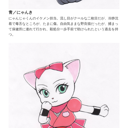
青／にゃんき
にゃんじゃくんのイケメン担当。流し目がクールな二枚目だが、冷静沈
着で毒舌なところが、たまに傷。自由気ままな野良猫だったが、捕まっ
て保健所に連れて行かれ、殺処分一歩手前で助けられたという過去を持
つ。