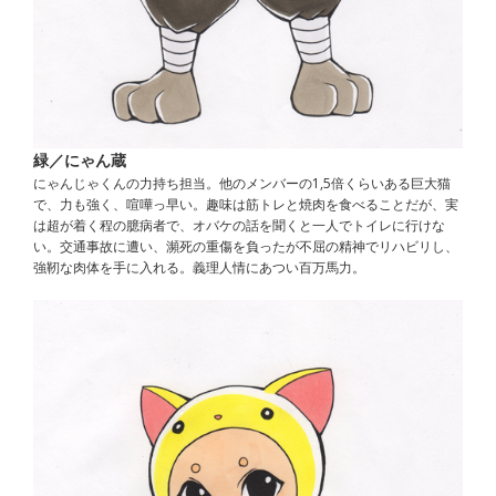
緑／にゃん蔵
にゃんじゃくんの力持ち担当。他のメンバーの1,5倍くらいある巨大猫
で、力も強く、喧嘩っ早い。趣味は筋トレと焼肉を食べることだが、実
は超が着く程の臆病者で、オバケの話を聞くと一人でトイレに行けな
い。交通事故に遭い、瀕死の重傷を負ったが不屈の精神でリハビリし、
強靭な肉体を手に入れる。義理人情にあつい百万馬力。