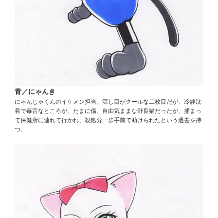
青／にゃんき
にゃんじゃくんのイケメン担当。流し目がクールな二枚目だが、冷静沈
着で毒舌なところが、たまに傷。自由気ままな野良猫だったが、捕まっ
て保健所に連れて行かれ、殺処分一歩手前で助けられたという過去を持
つ。