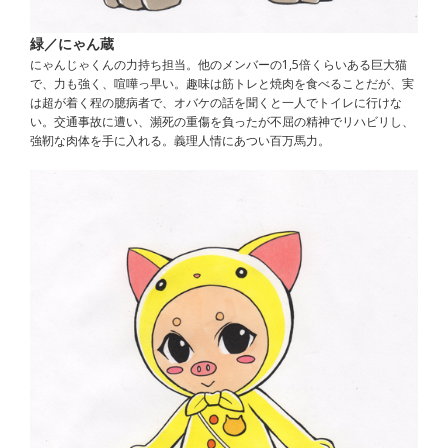
緑／にゃん蔵
にゃんじゃくんの力持ち担当。他のメンバーの1,5倍くらいある巨大猫
で、力も強く、喧嘩っ早い。趣味は筋トレと焼肉を食べることだが、実
は超が着く程の臆病者で、オバケの話を聞くと一人でトイレに行けな
い。交通事故に遭い、瀕死の重傷を負ったが不屈の精神でリハビリし、
強靭な肉体を手に入れる。義理人情にあつい百万馬力。