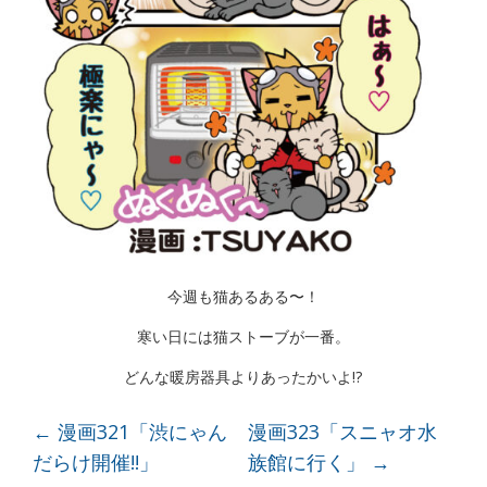
今週も猫あるある〜！
寒い日には猫ストーブが一番。
どんな暖房器具よりあったかいよ!?
←
漫画321「渋にゃん
漫画323「スニャオ水
だらけ開催!!」
族館に行く」
→