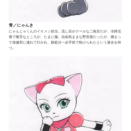
青／にゃんき
にゃんじゃくんのイケメン担当。流し目がクールな二枚目だが、冷静沈
着で毒舌なところが、たまに傷。自由気ままな野良猫だったが、捕まっ
て保健所に連れて行かれ、殺処分一歩手前で助けられたという過去を持
つ。