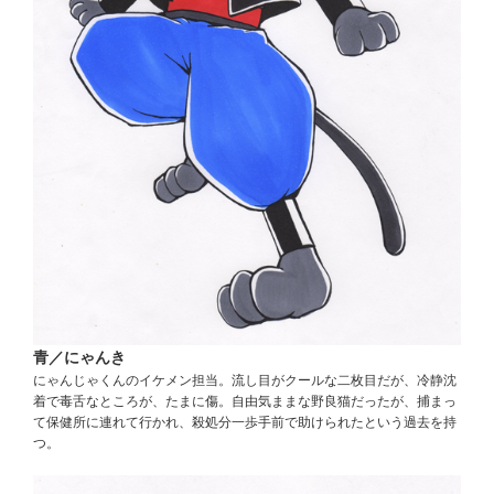
青／にゃんき
にゃんじゃくんのイケメン担当。流し目がクールな二枚目だが、冷静沈
着で毒舌なところが、たまに傷。自由気ままな野良猫だったが、捕まっ
て保健所に連れて行かれ、殺処分一歩手前で助けられたという過去を持
つ。