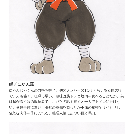
緑／にゃん蔵
にゃんじゃくんの力持ち担当。他のメンバーの1,5倍くらいある巨大猫
で、力も強く、喧嘩っ早い。趣味は筋トレと焼肉を食べることだが、実
は超が着く程の臆病者で、オバケの話を聞くと一人でトイレに行けな
い。交通事故に遭い、瀕死の重傷を負ったが不屈の精神でリハビリし、
強靭な肉体を手に入れる。義理人情にあつい百万馬力。