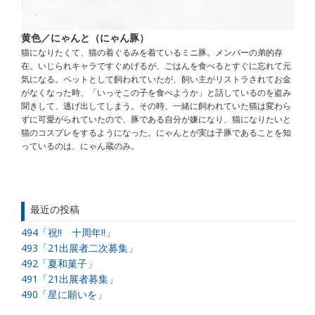
黄色／にゃんと（にゃん豚）
猫になりたくて、猫の着ぐるみを着ているミニ豚。メンバーの弟的存
在。いじられキャラですぐめげるが、ごはんを食べるとすぐに忘れて元
気になる。ペットとして飼われていたが、飼い主がリストラされてお金
がなくなった時、「いっそこの子を食べようか」と話しているのを盗み
聞きして、逃げ出してしまう。その時、一緒に飼われていた猫は変わら
ずに可愛がられていたので、豚である自分が嫌になり、猫になりたいと
猫のコスプレをするようになった。にゃんとが実は子豚であることを知
っているのは、にゃん蔵のみ。
最近の投稿
494「祝!! 十周年!!」
493「21出展者二次募集」
492「夏和菓子」
491「21出展者募集」
490「星に願いを」