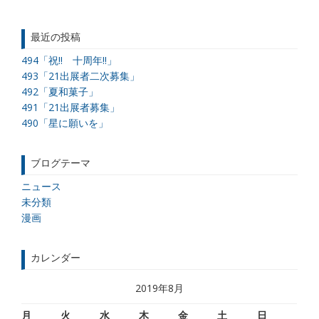
最近の投稿
494「祝!! 十周年!!」
493「21出展者二次募集」
492「夏和菓子」
491「21出展者募集」
490「星に願いを」
ブログテーマ
ニュース
未分類
漫画
カレンダー
2019年8月
月
火
水
木
金
土
日