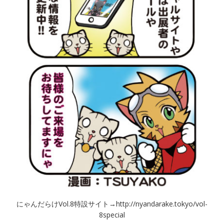
にゃんだらけVol.8特設サイト→http://nyandarake.tokyo/vol-
8special