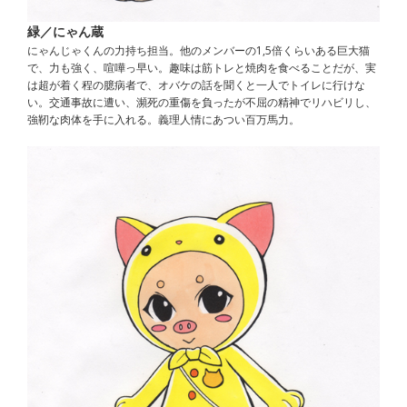
緑／にゃん蔵
にゃんじゃくんの力持ち担当。他のメンバーの1,5倍くらいある巨大猫
で、力も強く、喧嘩っ早い。趣味は筋トレと焼肉を食べることだが、実
は超が着く程の臆病者で、オバケの話を聞くと一人でトイレに行けな
い。交通事故に遭い、瀕死の重傷を負ったが不屈の精神でリハビリし、
強靭な肉体を手に入れる。義理人情にあつい百万馬力。