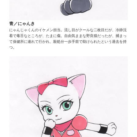
青／にゃんき
にゃんじゃくんのイケメン担当。流し目がクールな二枚目だが、冷静沈
着で毒舌なところが、たまに傷。自由気ままな野良猫だったが、捕まっ
て保健所に連れて行かれ、殺処分一歩手前で助けられたという過去を持
つ。