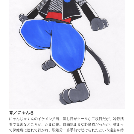
青／にゃんき
にゃんじゃくんのイケメン担当。流し目がクールな二枚目だが、冷静沈
着で毒舌なところが、たまに傷。自由気ままな野良猫だったが、捕まっ
て保健所に連れて行かれ、殺処分一歩手前で助けられたという過去を持