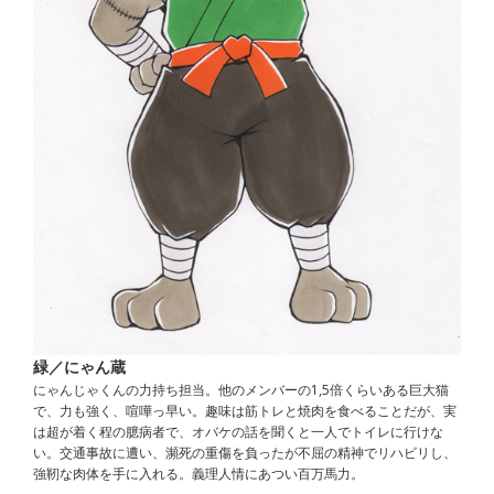
緑／にゃん蔵
にゃんじゃくんの力持ち担当。他のメンバーの1,5倍くらいある巨大猫
で、力も強く、喧嘩っ早い。趣味は筋トレと焼肉を食べることだが、実
は超が着く程の臆病者で、オバケの話を聞くと一人でトイレに行けな
い。交通事故に遭い、瀕死の重傷を負ったが不屈の精神でリハビリし、
強靭な肉体を手に入れる。義理人情にあつい百万馬力。