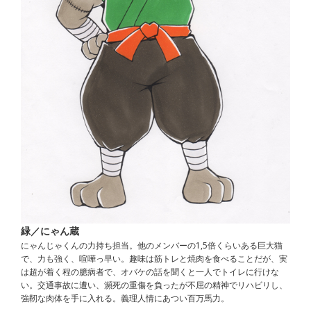
緑／にゃん蔵
にゃんじゃくんの力持ち担当。他のメンバーの1,5倍くらいある巨大猫
で、力も強く、喧嘩っ早い。趣味は筋トレと焼肉を食べることだが、実
は超が着く程の臆病者で、オバケの話を聞くと一人でトイレに行けな
い。交通事故に遭い、瀕死の重傷を負ったが不屈の精神でリハビリし、
強靭な肉体を手に入れる。義理人情にあつい百万馬力。