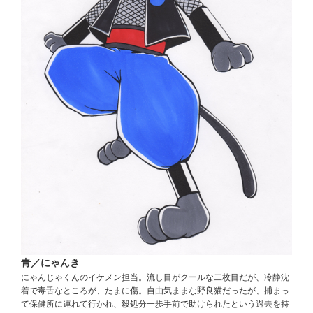
青／にゃんき
にゃんじゃくんのイケメン担当。流し目がクールな二枚目だが、冷静沈
着で毒舌なところが、たまに傷。自由気ままな野良猫だったが、捕まっ
て保健所に連れて行かれ、殺処分一歩手前で助けられたという過去を持