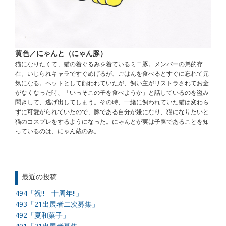
黄色／にゃんと（にゃん豚）
猫になりたくて、猫の着ぐるみを着ているミニ豚。メンバーの弟的存
在。いじられキャラですぐめげるが、ごはんを食べるとすぐに忘れて元
気になる。ペットとして飼われていたが、飼い主がリストラされてお金
がなくなった時、「いっそこの子を食べようか」と話しているのを盗み
聞きして、逃げ出してしまう。その時、一緒に飼われていた猫は変わら
ずに可愛がられていたので、豚である自分が嫌になり、猫になりたいと
猫のコスプレをするようになった。にゃんとが実は子豚であることを知
っているのは、にゃん蔵のみ。
最近の投稿
494「祝!! 十周年!!」
493「21出展者二次募集」
492「夏和菓子」