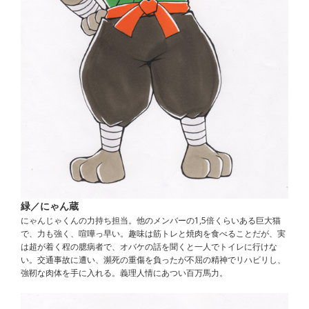
緑／にゃん蔵
にゃんじゃくんの力持ち担当。他のメンバーの1,5倍くらいある巨大猫
で、力も強く、喧嘩っ早い。趣味は筋トレと焼肉を食べることだが、実
は超が着く程の臆病者で、オバケの話を聞くと一人でトイレに行けな
い。交通事故に遭い、瀕死の重傷を負ったが不屈の精神でリハビリし、
強靭な肉体を手に入れる。義理人情にあつい百万馬力。