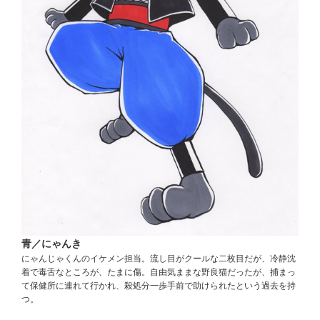
青／にゃんき
にゃんじゃくんのイケメン担当。流し目がクールな二枚目だが、冷静沈
着で毒舌なところが、たまに傷。自由気ままな野良猫だったが、捕まっ
て保健所に連れて行かれ、殺処分一歩手前で助けられたという過去を持
つ。