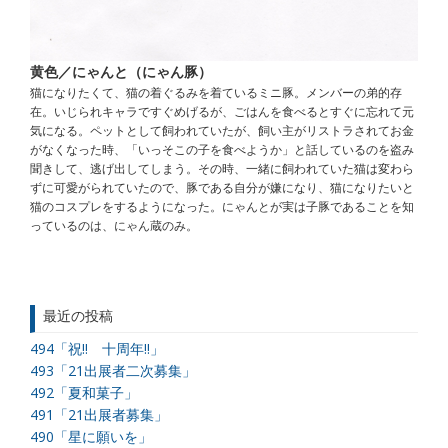
黄色／にゃんと（にゃん豚）
猫になりたくて、猫の着ぐるみを着ているミニ豚。メンバーの弟的存
在。いじられキャラですぐめげるが、ごはんを食べるとすぐに忘れて元
気になる。ペットとして飼われていたが、飼い主がリストラされてお金
がなくなった時、「いっそこの子を食べようか」と話しているのを盗み
聞きして、逃げ出してしまう。その時、一緒に飼われていた猫は変わら
ずに可愛がられていたので、豚である自分が嫌になり、猫になりたいと
猫のコスプレをするようになった。にゃんとが実は子豚であることを知
っているのは、にゃん蔵のみ。
最近の投稿
494「祝!! 十周年!!」
493「21出展者二次募集」
492「夏和菓子」
491「21出展者募集」
490「星に願いを」