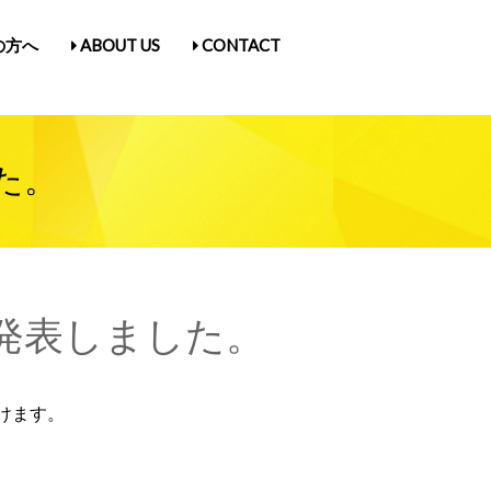
の方へ
ABOUT US
CONTACT
古屋Vol.5
1
入場券情報／にゃんだらけ21
ス
／Q&A
ガ登録
たん紹介
た。
発表しました。
けます。