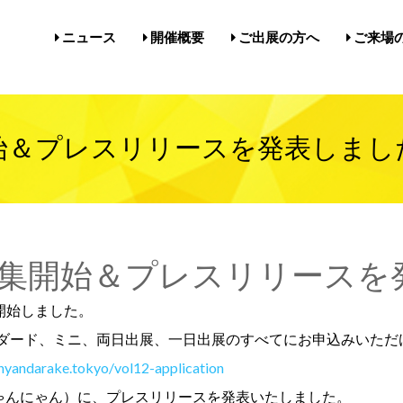
ニュース
開催概要
ご出展の方へ
ご来場
開催概要／にゃんだらけ21
開催概要／in名古屋Vol.5
過去の開催実績／報告
出展案内／にゃんだらけin名
出展案内／にゃんだらけ2
Q&A（出展者様向け）
前売券・
アクセ
注意事項
メルマ
びじゅ
始＆プレスリリースを発表しまし
集開始＆プレスリリースを
を開始しました。
ダード、ミニ、両日出展、一日出展のすべてにお申込みいただ
/nyandarake.tokyo/vol12-application
にゃんにゃん）に、プレスリリースを発表いたしました。