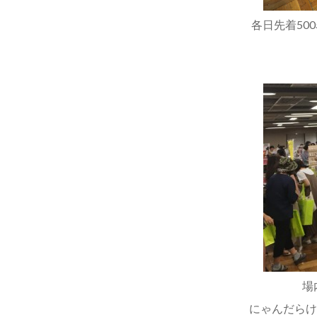
各日先着50
場
にゃんだらけ