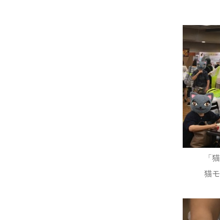
「猫
猫モ