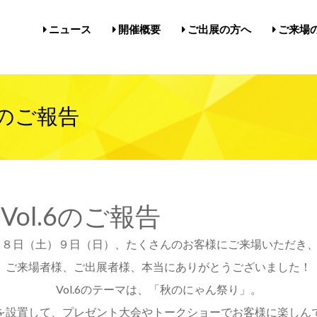
ニュース
開催概要
ご出展の方へ
ご来場
開催概要／にゃんだらけ21
開催概要／in名古屋Vol.5
過去の開催実績／報告
出展案内／にゃんだらけin名
出展案内／にゃんだらけ2
Q&A（出展者様向け）
前売券・
アクセ
注意事項
メルマ
びじゅ
6のご報告
ol.6のご報告
、９月８日（土）９日（日）、たくさんのお客様にご来場いただき
ご来場者様、ご出展者様、本当にありがとうございました！
Vol.6のテーマは、「秋のにゃん祭り」。
を設置して、プレゼント大会やトークショーでお客様に楽しん