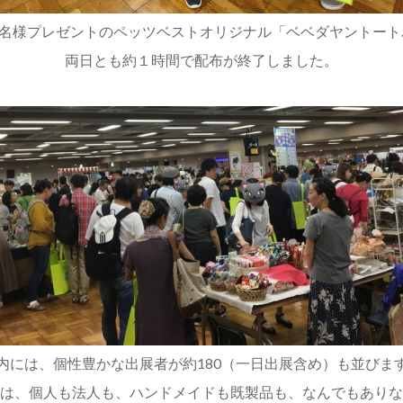
0名様プレゼントのペッツベストオリジナル「ベベダヤントー
両日とも約１時間で配布が終了しました。
内には、個性豊かな出展者が約180（一日出展含め）も並びま
は、個人も法人も、ハンドメイドも既製品も、なんでもありな