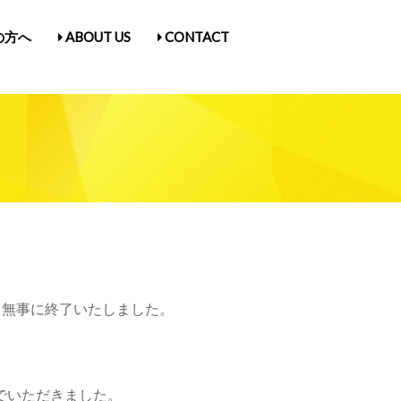
の方へ
ABOUT US
CONTACT
古屋Vol.5
1
入場券情報／にゃんだらけ21
ス
／Q&A
ガ登録
たん紹介
、無事に終了いたしました。
でいただきました。