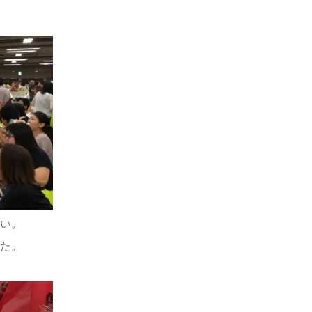
い。
た。