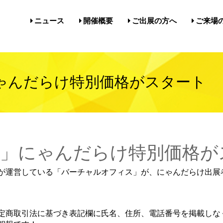
ニュース
開催概要
ご出展の方へ
ご来場
開催概要／にゃんだらけ21
開催概要／in名古屋Vol.5
過去の開催実績／報告
出展案内／にゃんだらけin名
出展案内／にゃんだらけ2
Q&A（出展者様向け）
前売券・
アクセ
注意事項
メルマ
びじゅ
ゃんだらけ特別価格がスタート
」にゃんだらけ特別価格が
が運営している「バーチャルオフィス」が、にゃんだらけ出展
定商取引法に基づき表記欄に氏名、住所、電話番号を掲載しな