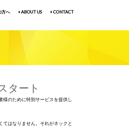
の方へ
ABOUT US
CONTACT
古屋Vol.5
1
入場券情報／にゃんだらけ21
ス
／Q&A
ガ登録
たん紹介
スタート
者様のために特別サービスを提供し
くてはなりません。それがネックと