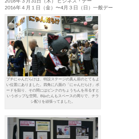
2016年３月31日（木） ビジネス・デー
2016年４月１日（金）〜4月３日（日）一般デー
プチにゃんだらけは、特設ステージの真ん前のとてもよ
い位置にありました。四角に八面の「にゃんだらけ」ボ
ードを貼り、その間にはピンクのちょうちんを吊るすと
いうポップな空間。Bijuたんもスペースの周りで、チラ
シ配りを頑張ってました。