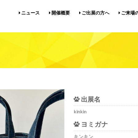
ニュース
開催概要
ご出展の方へ
ご来場
開催概要／にゃんだらけ21
開催概要／in名古屋Vol.5
過去の開催実績／報告
出展案内／にゃんだらけin名
出展案内／にゃんだらけ2
Q&A（出展者様向け）
前売券・
アクセ
注意事項
メルマ
びじゅ
出展名
kinkin
ヨミガナ
キンキン