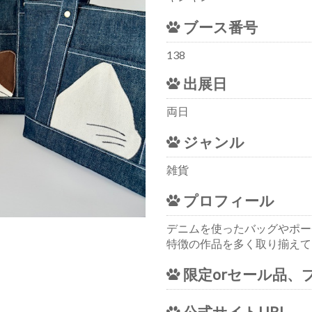
ブース番号
138
出展日
両日
ジャンル
雑貨
プロフィール
デニムを使ったバッグやポー
特徴の作品を多く取り揃えて
限定orセール品、
公式サイトURL