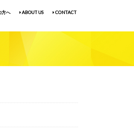
の方へ
ABOUT US
CONTACT
古屋Vol.5
1
入場券情報／にゃんだらけ21
ス
／Q&A
ガ登録
たん紹介