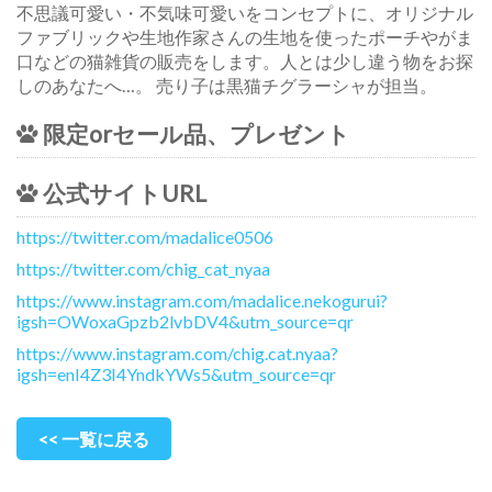
不思議可愛い・不気味可愛いをコンセプトに、オリジナル
ファブリックや生地作家さんの生地を使ったポーチやがま
口などの猫雑貨の販売をします。人とは少し違う物をお探
しのあなたへ…。 売り子は黒猫チグラーシャが担当。
限定orセール品、プレゼント
公式サイトURL
https://twitter.com/madalice0506
https://twitter.com/chig_cat_nyaa
https://www.instagram.com/madalice.nekogurui?
igsh=OWoxaGpzb2lvbDV4&utm_source=qr
https://www.instagram.com/chig.cat.nyaa?
igsh=enI4Z3I4YndkYWs5&utm_source=qr
<< 一覧に戻る