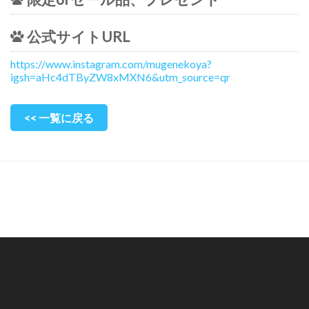
公式サイトURL
https://www.instagram.com/mugenekoya?
igsh=aHc4dTByZW8xMXN6&utm_source=qr
<< 一覧に戻る