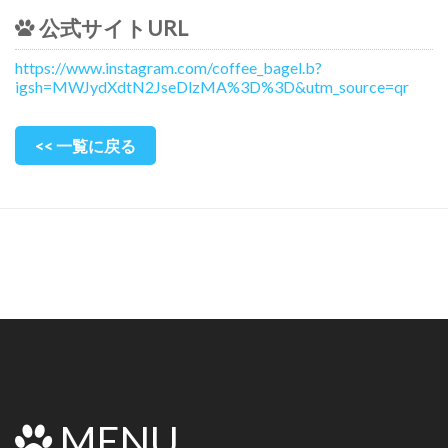
公式サイトURL
https://www.instagram.com/coffee_bagel.b?
igsh=MWJydXdtN2JseDlzMA%3D%3D&utm_source=qr
<< 一覧に戻る
MENU