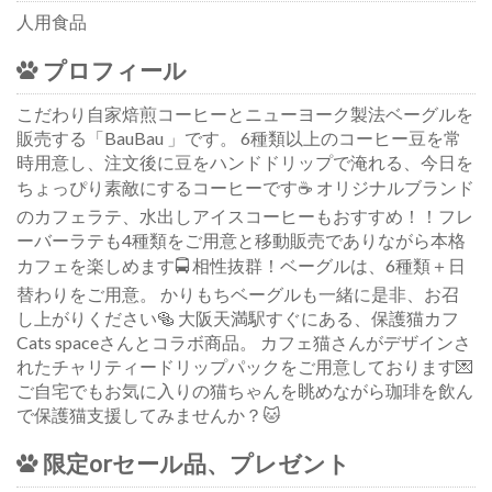
人用食品
プロフィール
こだわり自家焙煎コーヒーとニューヨーク製法ベーグルを
販売する「BauBau 」です。 6種類以上のコーヒー豆を常
時用意し、注文後に豆をハンドドリップで淹れる、今日を
ちょっぴり素敵にするコーヒーです☕️ オリジナルブランド
のカフェラテ、水出しアイスコーヒーもおすすめ！！フレ
ーバーラテも4種類をご用意と移動販売でありながら本格
カフェを楽しめます🚍 相性抜群！ベーグルは、6種類＋日
替わりをご用意。 かりもちベーグルも一緒に是非、お召
し上がりください🥯 大阪天満駅すぐにある、保護猫カフ
Cats spaceさんとコラボ商品。 カフェ猫さんがデザインさ
れたチャリティードリップパックをご用意しております💌
ご自宅でもお気に入りの猫ちゃんを眺めながら珈琲を飲ん
で保護猫支援してみませんか？🐱
限定orセール品、プレゼント