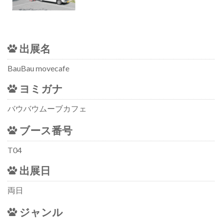
出展名
BauBau movecafe
ヨミガナ
バウバウムーブカフェ
ブース番号
T04
出展日
両日
ジャンル