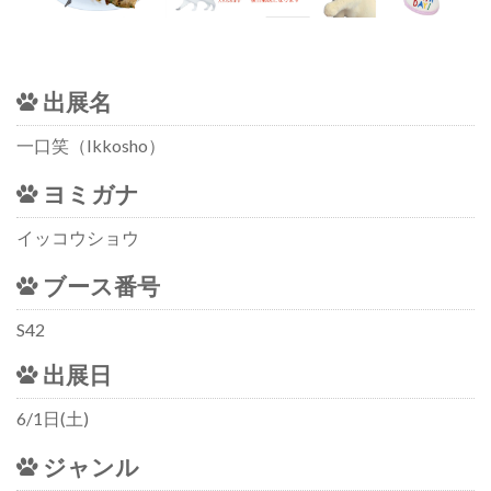
出展名
一口笑（Ikkosho）
ヨミガナ
イッコウショウ
ブース番号
S42
出展日
6/1日(土)
ジャンル