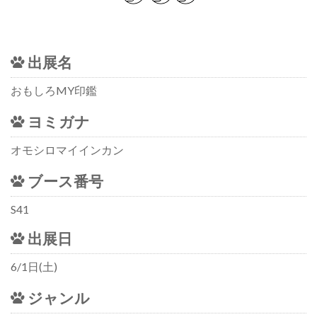
出展名
おもしろMY印鑑
ヨミガナ
オモシロマイインカン
ブース番号
S41
出展日
6/1日(土)
ジャンル