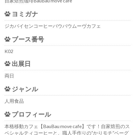
自家焙煎珈琲BauBau move cafe
ヨミガナ
ジカバイセンコーヒーバウバウムーヴカフェ
ブース番号
K02
出展日
両日
ジャンル
人用食品
プロフィール
本格移動カフェ【BauBau move cafe】です！自家焙煎のス
ペシャルティコーヒーと、職人手作りの“かりモチ”ベーグ