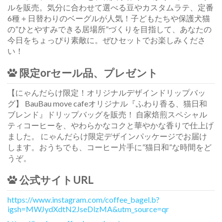
ルを販売。気分に合わせて選べる豆やカスタムラテ、定番
6種＋日替わりのベーグルが人気！子どもたちや保護犬猫
の“ひとやすみできる居場所”づくりを目指して、あなたの
今日をちょっぴり素敵に。ぜひセットでお楽しみくださ
い！
限定orセール品、プレゼント
【にゃんだらけ限定！オリジナルデザインドリップバッ
グ】 BauBau move cafeオリジナル『ふわり香る、猫日和
ブレンド』ドリップバッグを販売！ 自家焙煎スペシャル
ティコーヒーを、やわらかなコクと華やかな香りで仕上げ
ました。 にゃんだらけ限定デザインパッケージでお届け
します。おうちでも、コーヒー片手に”猫日和”な時間をど
うぞ。
公式サイトURL
https://www.instagram.com/coffee_bagel.b?
igsh=MWJydXdtN2JseDlzMA&utm_source=qr