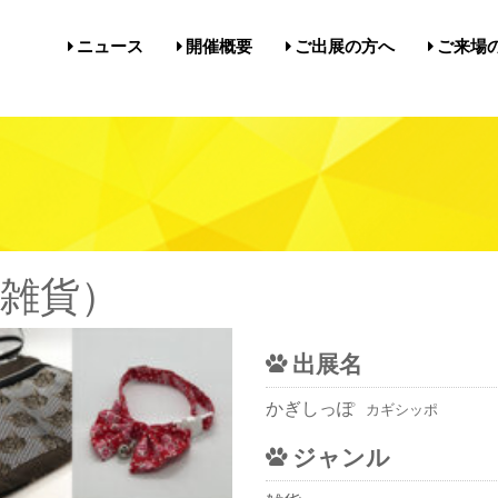
ニュース
開催概要
ご出展の方へ
ご来場
開催概要／にゃんだらけ21
開催概要／in名古屋Vol.5
過去の開催実績／報告
出展案内／にゃんだらけin名
出展案内／にゃんだらけ2
Q&A（出展者様向け）
前売券・
アクセ
注意事項
メルマ
びじゅ
）
雑貨）
出展名
かぎしっぽ
カギシッポ
ジャンル