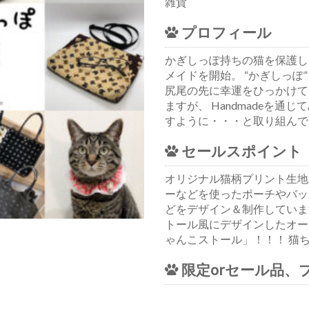
雑貨
プロフィール
かぎしっぽ持ちの猫を保護し
メイドを開始。 “かぎしっぽ
尻尾の先に幸運をひっかけて
ますが、 Handmadeを
すように・・・と取り組んで
セールスポイント
オリジナル猫柄プリント生地
ーなどを使ったポーチやバッ
どをデザイン＆制作していま
トール風にデザインしたオー
ゃんこストール」！！！ 猫
限定orセール品、