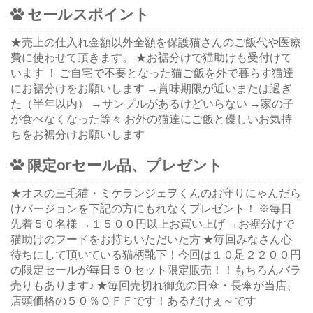
セールスポイント
★売上の仕入れ金額以外全額を保護猫さんのご飯代や医療
費に使わせて頂きます。 ★お裾分けで猫助けも受付けて
います ！ ご自宅で不要となった猫ご飯を外で暮らす猫達
にお裾分けをお願いします →賞味期限が近いまたは過ぎ
た（半年以内） →サンプルがあるけどいらない →家の子
が食べなくなった等々 お外の猫達にご飯と優しいお気持
ちをお裾分けお願いします
限定orセール品、プレゼント
★オスの三毛猫・ミケランジェヲくんのお守りにゃんだら
けバージョンを下記の方にもれなくプレゼント！ ※毎日
先着５０名様 →１５００円以上お買い上げ →お裾分けで
猫助けのフードをお持ちいただいた方 ★毎回みなさん心
待ちにして頂いている猫柄靴下！今回は１０足２２００円
の限定セールが毎日５０セット限定販売！！もちろんバラ
売りもあります♪ ★毎回売切れ御免の日傘・長傘が当店、
店頭価格の５０％ＯＦＦです！あるだけぇ～です