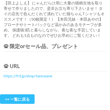
【田上よしえ】 にゃんだらけ用に大量の猫柄生地を取り
寄せて作りましたので、是非お立ち寄り下さいませ！ タ
イの店先で呑んだくれて潰れていた猫ちゃんTシャツもオ
ススメです！（50枚限定！） 【本田兄妹・本田あやの】
ブローチやトートバックなど温かみのあるモチーフが多
め。 保護猫3匹と暮らしながら、夜な夜な手芸していま
す。 どれも1点ものなのでぜひお早めにご覧ください！
限定orセール品、プレゼント
URL
https://fril.jp/shop/tanowave
<< 一覧に戻る