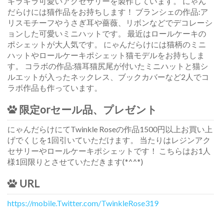
キラキラ可愛いアクセサリーを製作しています。 にゃん
だらけには猫作品をお持ちします！ ブランシェの作品:ア
リスモチーフやうさぎ耳や薔薇、リボンなどでデコレーシ
ョンした可愛いミニハットです。 最近はロールケーキの
ポシェットが大人気です。 にゃんだらけには猫柄のミニ
ハットやロールケーキポシェット猫モデルをお持ちしま
す。 コラボの作品:猫耳猫尻尾が付いたミニハットと猫シ
ルエットが入ったネックレス、ブックカバーなど2人でコ
ラボ作品も作っています。
限定orセール品、プレゼント
にゃんだらけにてTwinkle Roseの作品1500円以上お買い上
げでくじを1回引いていただけます。 当たりはレジンアク
セサリーやロールケーキポシェットです！ こちらはお1人
様1回限りとさせていただきます(*^^*)
URL
https://mobile.Twitter.com/TwinkleRose319