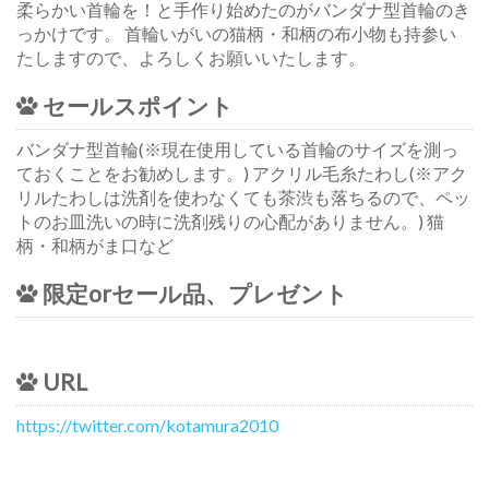
柔らかい首輪を！と手作り始めたのがバンダナ型首輪のき
っかけです。 首輪いがいの猫柄・和柄の布小物も持参い
たしますので、よろしくお願いいたします。
セールスポイント
バンダナ型首輪(※現在使用している首輪のサイズを測っ
ておくことをお勧めします。) アクリル毛糸たわし(※アク
リルたわしは洗剤を使わなくても茶渋も落ちるので、ペッ
トのお皿洗いの時に洗剤残りの心配がありません。) 猫
柄・和柄がま口など
限定orセール品、プレゼント
URL
https://twitter.com/kotamura2010