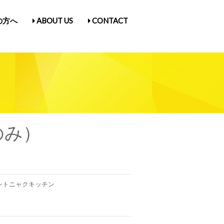
の方へ
ABOUT US
CONTACT
古屋Vol.5
1
入場券情報／にゃんだらけ21
ス
／Q&A
ガ登録
たん紹介
のみ）
ントニャクキッチン