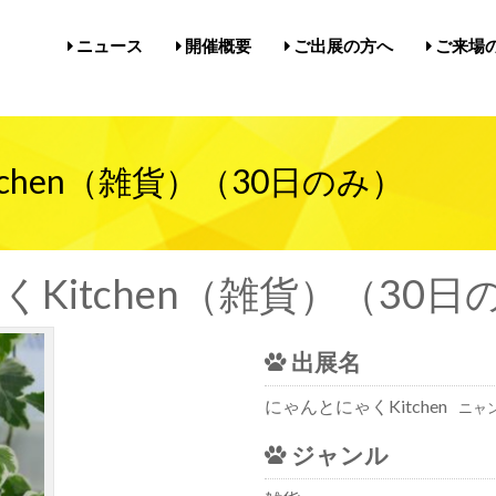
ニュース
開催概要
ご出展の方へ
ご来場
開催概要／にゃんだらけ21
開催概要／in名古屋Vol.5
過去の開催実績／報告
出展案内／にゃんだらけin名
出展案内／にゃんだらけ2
Q&A（出展者様向け）
前売券・
アクセ
注意事項
メルマ
びじゅ
chen（雑貨）（30日のみ）
Kitchen（雑貨）（30日
出展名
にゃんとにゃくKitchen
ニャ
ジャンル