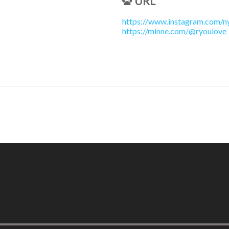
URL
https://www.instagram.com/n
https://minne.com/@ryoulove