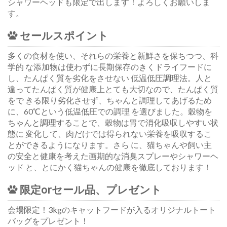
シャワーヘッドも限定で出します！よろしくお願いしま
す。
セールスポイント
多くの食材を使い、それらの栄養と新鮮さを保ちつつ、科
学的 な添加物は使わずに長期保存のきくドライフードに
し、たんぱく質を劣化をさせない 低温低圧調理法。人と
違ってたんぱく質が健康上とても大切なので、たんぱく質
をで きる限り劣化させず、ちゃんと調理してあげるため
に、60℃という低温低圧での調理 を選びました。穀物を
ちゃんと調理することで、穀物は胃で消化吸収しやすい状
態に 変化して、肉だけでは得られない栄養を吸収するこ
とができるようになります。さら に、猫ちゃんや飼い主
の安全と健康を考えた画期的な消臭スプレーやシャワーヘ
ッド と、とにかく猫ちゃんの健康を徹底しております！
限定orセール品、プレゼント
会場限定！3kgのキャットフードが入るオリジナルトート
バッグをプレゼント！