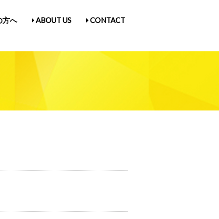
の方へ
ABOUT US
CONTACT
古屋Vol.5
1
入場券情報／にゃんだらけ21
ス
／Q&A
ガ登録
たん紹介