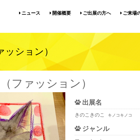
ニュース
開催概要
ご出展の方へ
ご来場
開催概要／にゃんだらけ21
開催概要／in名古屋Vol.5
過去の開催実績／報告
出展案内／にゃんだらけin名
出展案内／にゃんだらけ2
Q&A（出展者様向け）
前売券・
アクセ
注意事項
メルマ
びじゅ
ァッション）
（ファッション）
出展名
きのこきのこ
キノコキノコ
ジャンル