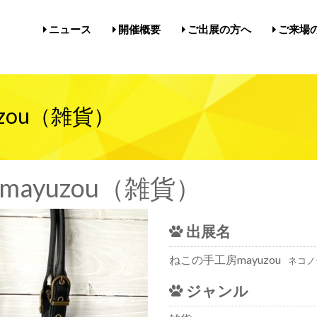
ニュース
開催概要
ご出展の方へ
ご来場
開催概要／にゃんだらけ21
開催概要／in名古屋Vol.5
過去の開催実績／報告
出展案内／にゃんだらけin名
出展案内／にゃんだらけ2
Q&A（出展者様向け）
前売券・
アクセ
注意事項
メルマ
びじゅ
zou（雑貨）
ayuzou（雑貨）
出展名
ねこの手工房mayuzou
ネコノ
ジャンル