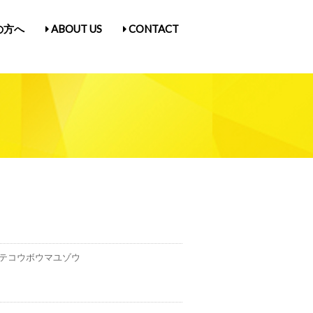
の方へ
ABOUT US
CONTACT
古屋Vol.5
1
入場券情報／にゃんだらけ21
ス
／Q&A
ガ登録
たん紹介
テコウボウマユゾウ