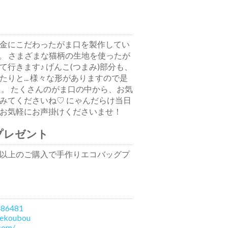
金にこだわったがま口を製作してい
です。 さまざまな猫柄の生地を使ったが
行きます♪ げんこ(つまみ)部分も、
りと... 様々な形がありますので是
 。 たくさんのがま口の中から、お気
みてくださいね♡ にゃんだらけ当日
お気軽にお声掛けくださいませ！
プレゼント
0円以上のご購入で手作りエコバッグプ
486481
tekoubou
com/