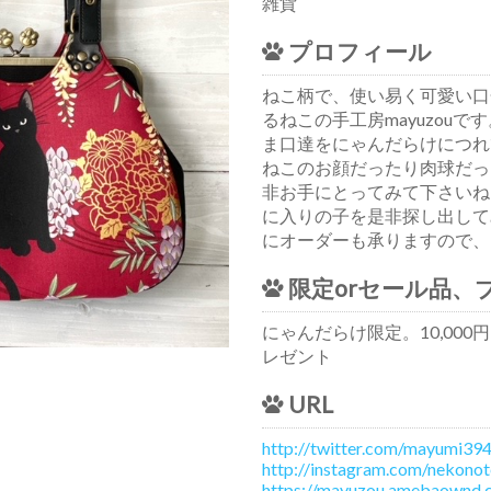
雑貨
プロフィール
ねこ柄で、使い易く可愛い口
るねこの手工房mayuzou
ま口達をにゃんだらけにつれて
ねこのお顔だったり肉球だった
非お手にとってみて下さいね
に入りの子を是非探し出して
にオーダーも承りますので、
限定orセール品、
にゃんだらけ限定。10,00
レゼント
URL
http://twitter.com/mayumi39
http://instagram.com/nekono
https://mayuzou.amebaownd.