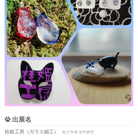
出展名
桂姫工房（ガラス細工）
カツラギコウボウ