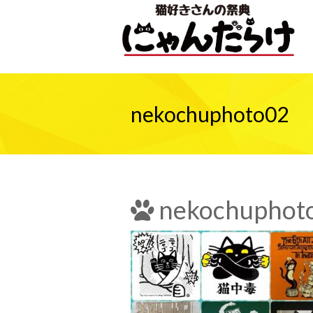
nekochuphoto02
nekochuphot