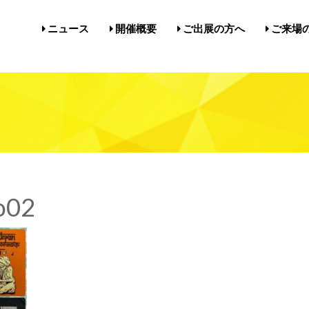
ニュース
開催概要
ご出展の方へ
ご来場
開催概要／にゃんだらけ21
開催概要／in名古屋Vol.5
過去の開催実績／報告
出展案内／にゃんだらけin名
出展案内／にゃんだらけ2
Q&A（出展者様向け）
前売券・
アクセ
注意事項
メルマ
びじゅ
o02