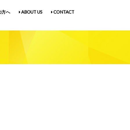
の方へ
ABOUT US
CONTACT
古屋Vol.5
1
入場券情報／にゃんだらけ21
ス
／Q&A
ガ登録
たん紹介