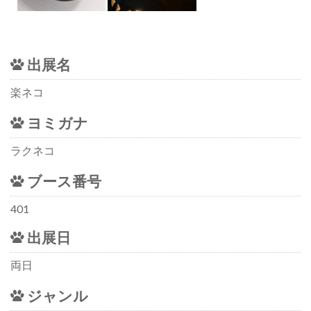
出展名
楽ネコ
ヨミガナ
ラクネコ
ブース番号
401
出展日
両日
ジャンル