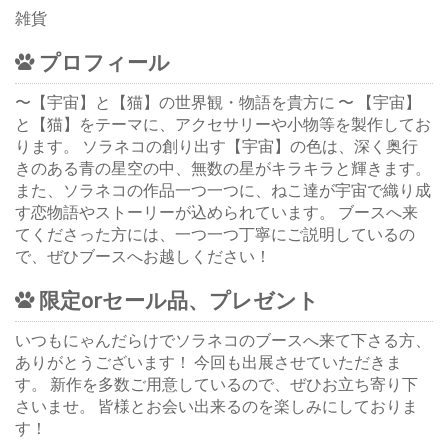
雑貨
プロフィール
〜【宇宙】と【猫】の世界観・物語を貴方に 〜 【宇宙】
と【猫】をテーマに、アクセサリーや小物等を製作してお
ります。 ソラネコの創り出す【宇宙】の色は、深く奥行
きのある青の星空の中、無数の星がキラキラと輝きます。
また、ソラネコの作品一つ一つに、ねこ達が宇宙で織り成
す恋物語やストーリーが込められています。 ブースへ来
てくださった方には、一つ一つ丁寧にご説明しているの
で、ぜひブースへお越しください！
限定orセール品、プレゼント
いつもにゃんだらけでソラネコのブースへ来て下さる方、
ありがとうございます！ 今回も出展させていただきま
す。 新作を多数ご用意しているので、ぜひお立ち寄り下
さいませ。 皆様とお会い出来るのを楽しみにしておりま
す！