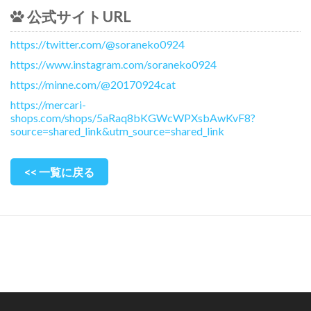
公式サイトURL
https://twitter.com/@soraneko0924
https://www.instagram.com/soraneko0924
https://minne.com/@20170924cat
https://mercari-
shops.com/shops/5aRaq8bKGWcWPXsbAwKvF8?
source=shared_link&utm_source=shared_link
<< 一覧に戻る