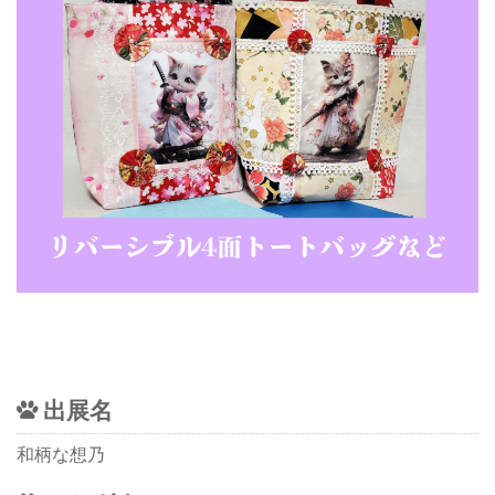
出展名
和柄な想乃