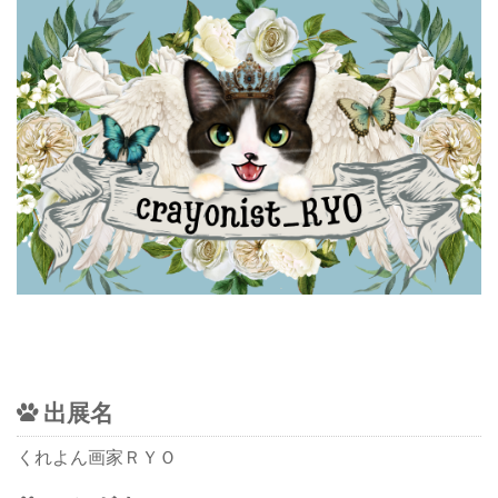
出展名
くれよん画家ＲＹＯ