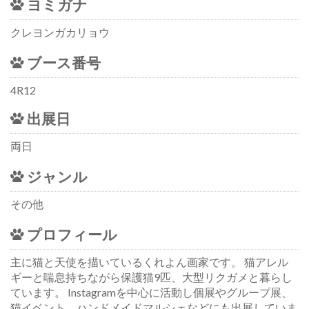
ヨミガナ
クレヨンガカリョウ
ブース番号
4R12
出展日
両日
ジャンル
その他
プロフィール
主に猫と天使を描いているくれよん画家です。 猫アレル
ギーと喘息持ちながら保護猫9匹、大型リクガメと暮らし
ています。 Instagramを中心に活動し個展やグループ展、
猫イベント、ハンドメイドマルシェなどにも出展していま