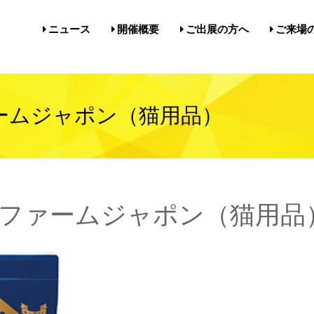
ニュース
開催概要
ご出展の方へ
ご来場
開催概要／にゃんだらけ21
開催概要／in名古屋Vol.5
過去の開催実績／報告
出展案内／にゃんだらけin名
出展案内／にゃんだらけ2
Q&A（出展者様向け）
前売券・
アクセ
注意事項
メルマ
びじゅ
ームジャポン（猫用品）
ファームジャポン（猫用品