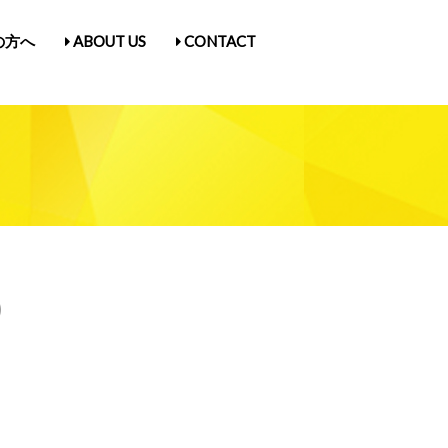
の方へ
ABOUT US
CONTACT
古屋Vol.5
1
入場券情報／にゃんだらけ21
ス
／Q&A
ガ登録
たん紹介
）