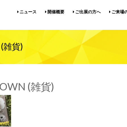
ニュース
開催概要
ご出展の方へ
ご来場
開催概要／にゃんだらけ21
開催概要／in名古屋Vol.5
過去の開催実績／報告
出展案内／にゃんだらけin名
出展案内／にゃんだらけ2
Q&A（出展者様向け）
前売券・
アクセ
注意事項
メルマ
びじゅ
 (雑貨)
OWN (雑貨)