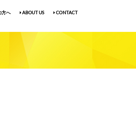
の方へ
ABOUT US
CONTACT
古屋Vol.5
1
入場券情報／にゃんだらけ21
ス
／Q&A
ガ登録
たん紹介