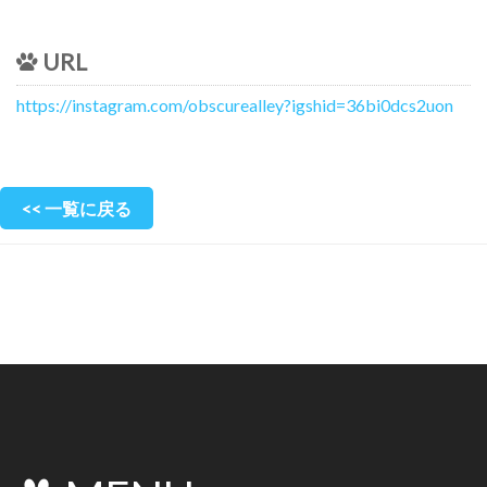
URL
https://instagram.com/obscurealley?igshid=36bi0dcs2uon
<< 一覧に戻る