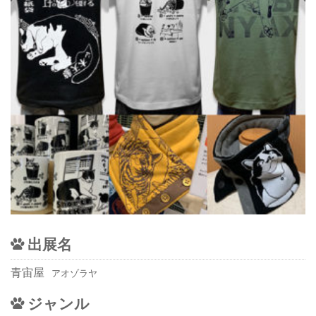
出展名
青宙屋
アオゾラヤ
ジャンル