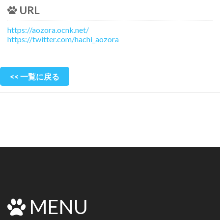
URL
https://aozora.ocnk.net/
https://twitter.com/hachi_aozora
<< 一覧に戻る
MENU