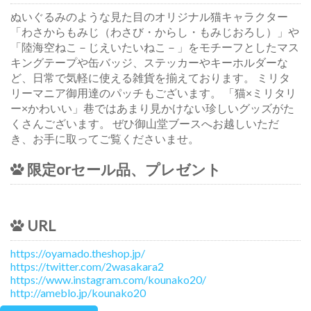
ぬいぐるみのような見た目のオリジナル猫キャラクター
「わさからもみじ（わさび・からし・もみじおろし）」や
「陸海空ねこ－じえいたいねこ－」をモチーフとしたマス
キングテープや缶バッジ、ステッカーやキーホルダーな
ど、日常で気軽に使える雑貨を揃えております。 ミリタ
リーマニア御用達のパッチもございます。 「猫×ミリタリ
ー×かわいい」巷ではあまり見かけない珍しいグッズがた
くさんございます。 ぜひ御山堂ブースへお越しいただ
き、お手に取ってご覧くださいませ。
限定orセール品、プレゼント
URL
https://oyamado.theshop.jp/
https://twitter.com/2wasakara2
https://www.instagram.com/kounako20/
http://ameblo.jp/kounako20