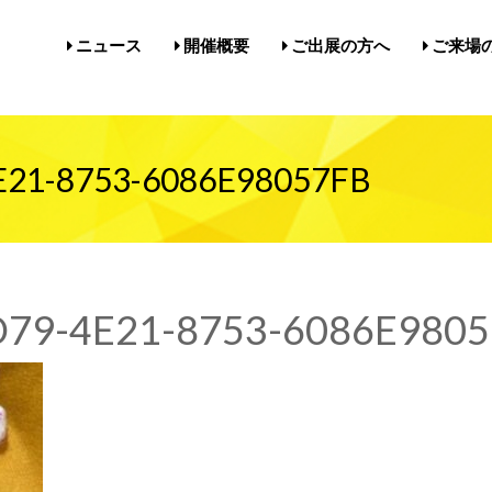
ニュース
開催概要
ご出展の方へ
ご来場
開催概要／にゃんだらけ21
開催概要／in名古屋Vol.5
過去の開催実績／報告
出展案内／にゃんだらけin名
出展案内／にゃんだらけ2
Q&A（出展者様向け）
前売券・
アクセ
注意事項
メルマ
びじゅ
E21-8753-6086E98057FB
79-4E21-8753-6086E980