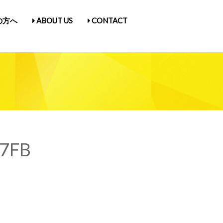
の方へ
ABOUT US
CONTACT
古屋Vol.5
1
入場券情報／にゃんだらけ21
ス
／Q&A
ガ登録
たん紹介
57FB