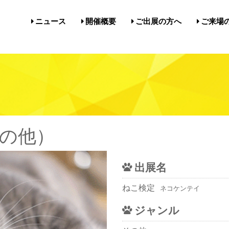
ニュース
開催概要
ご出展の方へ
ご来場
開催概要／にゃんだらけ21
開催概要／in名古屋Vol.5
過去の開催実績／報告
出展案内／にゃんだらけin名
出展案内／にゃんだらけ2
Q&A（出展者様向け）
前売券・
アクセ
注意事項
メルマ
びじゅ
）
の他）
出展名
ねこ検定
ネコケンテイ
ジャンル