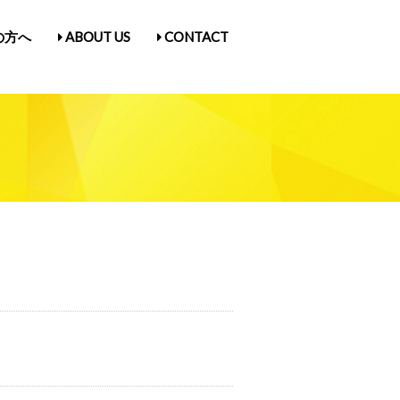
の方へ
ABOUT US
CONTACT
古屋Vol.5
1
入場券情報／にゃんだらけ21
ス
／Q&A
ガ登録
たん紹介