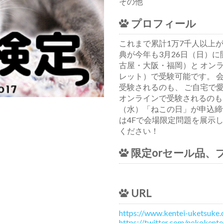
その他
プロフィール
これまで累計1万7千人以上
典が今年も3月26日（日）に
古屋・大阪・福岡）と オン
レット）で受験可能です。 
受験されるのも、 ご自宅で
オンラインで受験されるのもご
（水）「ねこの日」が申込締
は4Fで会場限定問題を展示
ください！
限定orセール品、
URL
https://www.kentei-uketsuke
https://twitter.com/nekokente