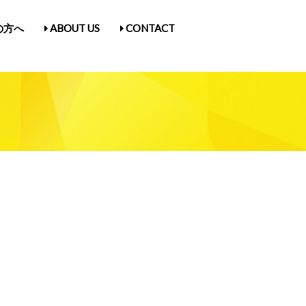
の方へ
ABOUT US
CONTACT
古屋Vol.5
1
入場券情報／にゃんだらけ21
ス
／Q&A
ガ登録
たん紹介