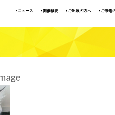
ニュース
開催概要
ご出展の方へ
ご来場
開催概要／にゃんだらけ21
開催概要／in名古屋Vol.5
過去の開催実績／報告
出展案内／にゃんだらけin名
出展案内／にゃんだらけ2
Q&A（出展者様向け）
前売券・
アクセ
注意事項
メルマ
びじゅ
mage