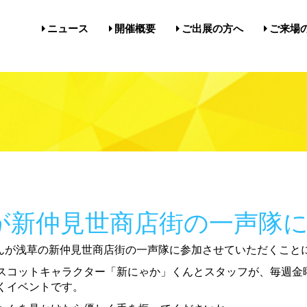
ニュース
ニュース
開催概要
開催概要
ご出展の方へ
ご出展の方へ
ご来場
ご来場
開催概要／にゃんだらけ21
開催概要／in名古屋Vol.5
過去の開催実績／報告
開催概要／にゃんだらけ21
開催概要／in名古屋Vol.5
過去の開催実績／報告
出展案内／にゃんだらけin名
出展案内／にゃんだらけ2
Q&A（出展者様向け）
出展案内／にゃんだらけin名
出展案内／にゃんだらけ2
Q&A（出展者様向け）
前売券・
アクセ
注意事項
メルマ
びじゅ
前売券・
アクセ
注意事項
メルマ
びじゅ
が新仲見世商店街の一声隊に
びじゅたんが浅草の新仲見世商店街の一声隊に参加させていただくこ
スコットキャラクター「新にゃか」くんとスタッフが、毎週金曜
くイベントです。