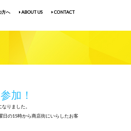
の方へ
の方へ
ABOUT US
ABOUT US
CONTACT
CONTACT
古屋Vol.5
1
古屋Vol.5
1
入場券情報／にゃんだらけ21
ス
／Q&A
ガ登録
たん紹介
入場券情報／にゃんだらけ21
ス
／Q&A
ガ登録
たん紹介
参加！
とになりました。
日の15時から商店街にいらしたお客