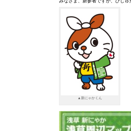
みなさま、新参者ですが、びじゅ
▲新にゃかくん